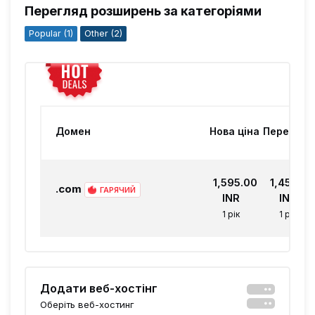
Перегляд розширень за категоріями
Popular (1)
Other (2)
Домен
Нова ціна
Перенос
₹1,595.00
₹1,450.00
.com
ГАРЯЧИЙ
INR
INR
1 рік
1 рік
Додати веб-хостінг
Оберіть веб-хостинг