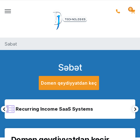
0
Səbət
Səbət
Domen qeydiyyatdan keç
Recurring Income SaaS Systems
Domen qeydiyyatdan keçir