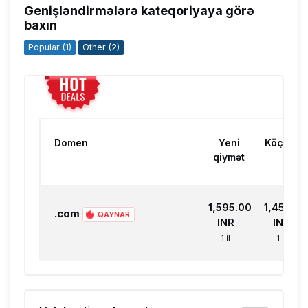
Genişləndirmələrə kateqoriyaya görə
baxın
Popular (1)
Other (2)
Domen
Yeni
Köçür
qiymət
₹1,595.00
₹1,450.00
.com
QAYNAR
INR
INR
1 İl
1 İl