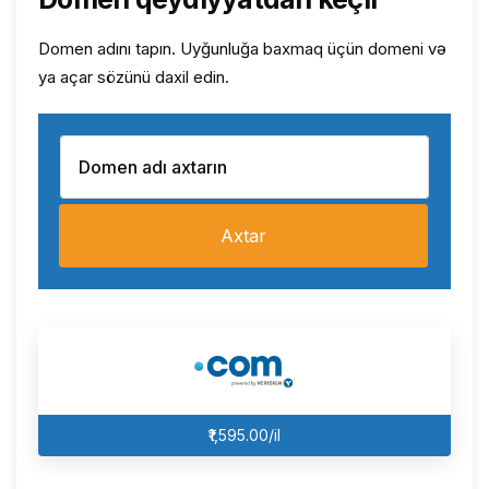
Domen adını tapın. Uyğunluğa baxmaq üçün domeni və
ya açar sözünü daxil edin.
Axtar
₹1,595.00/il