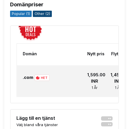
Domänpriser
Popular (1)
Other (2)
Domän
Nytt pris
Flytta
₹1,595.00
₹1,450.00
.com
HET
INR
INR
1 År
1 År
Lägg till en tjänst
Välj bland våra tjänster