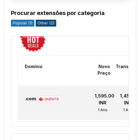
Procurar extensões por categoria
Popular (1)
Other (2)
Domínio
Novo
Transferir
Preço
₹1,595.00
₹1,450.00
.com
QUENTE
INR
INR
1 Ano
1 Ano