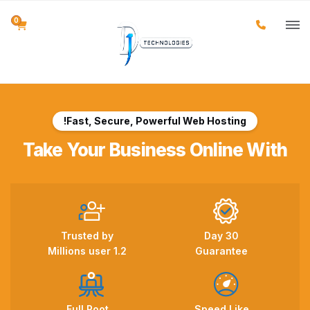
0
Fast, Secure, Powerful Web Hosting!
Take Your Business Online With
Trusted by
30 Day
1.2 Millions user
Guarantee
Full Root
Speed Like