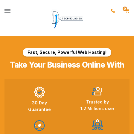
0
Fast, Secure, Powerful Web Hosting!
Take Your Business Online With
Trusted by
30 Day
1.2 Millions user
Guarantee