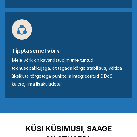
Tipptasemel võrk
Meie võrk on kavandatud mitme tuntud
teenusepakkujaga, et tagada kõrge stabiilsus, vältida
üksikute tõrgetega punkte ja integreeritud DDoS
kaitse, ilma lisakuludeta!
KÜSI KÜSIMUSI, SAAGE