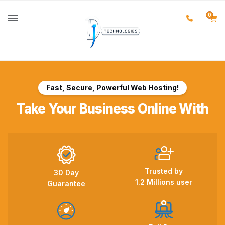
0
Fast, Secure, Powerful Web Hosting!
Take Your Business Online With
Trusted by
30 Day
1.2 Millions user
Guarantee