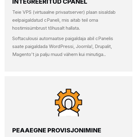
INTEGREERITUD CPANEL
Teie VPS (virtuaalne privaatserver) plaan sisaldab
eelpaigaldatud cPaneli, mis aitab teil oma
hostimisümbrust tõhusalt hallata.
Softaculousi automaatse paigaldaja abil cPanelis
saate paigaldada WordPressi, Joomla!, Drupalit,
Magento't ja palju muud vähem kui minutiga..
PEAAEGNE PROVISJONIMINE