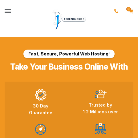
0
Fast, Secure, Powerful Web Hosting!
Take Your Business Online With
Trusted by
30 Day
1.2 Millions user
Guarantee