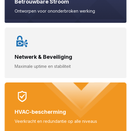
Betrouwbare Stroom
Ontworpen voor ononderbroken
werking
Netwerk & Beveiliging
Maximale uptime en
stabiliteit
HVAC-bescherming
Veerkracht en redundantie
op alle niveaus