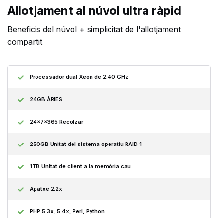
Allotjament al núvol ultra ràpid
Beneficis del núvol + simplicitat de l'allotjament
compartit
Processador dual Xeon de 2.40 GHz
24GB ÀRIES
24x7x365 Recolzar
250GB Unitat del sistema operatiu RAID 1
1TB Unitat de client a la memòria cau
Apatxe 2.2x
PHP 5.3x, 5.4x, Perl, Python