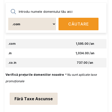
CĂUTARE
.com
₹1,595.00 /an
.in
₹1,034.00 /an
.co.in
₹737.00 /an
Verifică prețurile domeniilor noastre
* Nu sunt aplicate taxe
promoționale
Fără Taxe Ascunse