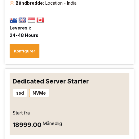
Båndbredde:
Location - India
Leveres i:
24-48 Hours
Konfigurer
Dedicated Server Starter
ssd
NVMe
Start fra
Månedlig
₹18999.00