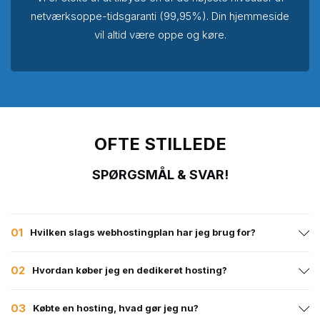
netværksoppe-tidsgaranti (99,95%). Din hjemmeside
vil altid være oppe og køre.
OFTE STILLEDE
SPØRGSMÅL & SVAR!
01
Hvilken slags webhostingplan har jeg brug for?
02
Hvordan køber jeg en dedikeret hosting?
03
Købte en hosting, hvad gør jeg nu?