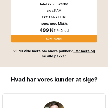
1-kerne
Intel Xeon
RAM
8 GB
RAID 0/1
2X2 TB
Mbit/s
1000/1000
499 Kr
/måned
KOM I GANG
Vil du vide mere om andre pakker?
Lær mere og
se alle pakker
Hvad har vores
kunder
at sige?