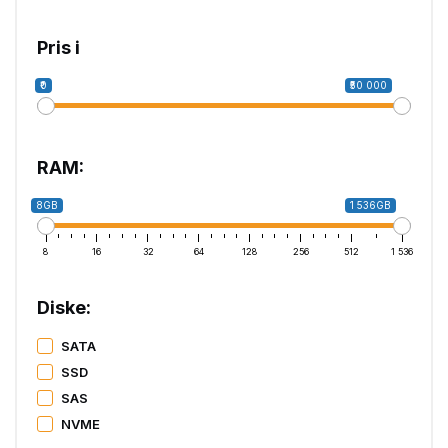
Pris i ₹
₹0
₹50 000
RAM:
8GB
1 536GB
8
16
32
64
128
256
512
1 536
Diske:
SATA
SSD
SAS
NVME