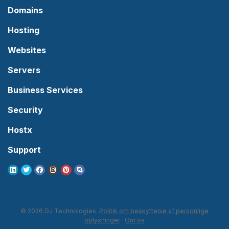
Domains
Hosting
Websites
Servers
Business Services
Security
Hostx
Support
© 2026 DJ Technologies.
Politik om beskyttelse af personlige
oplysninger
Om os