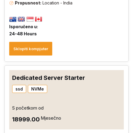
Propusnost:
Location - India
Isporučeno u:
24-48 Hours
Sklopiti kompjuter
Dedicated Server Starter
ssd
NVMe
S početkom od
Mjesečno
₹18999.00