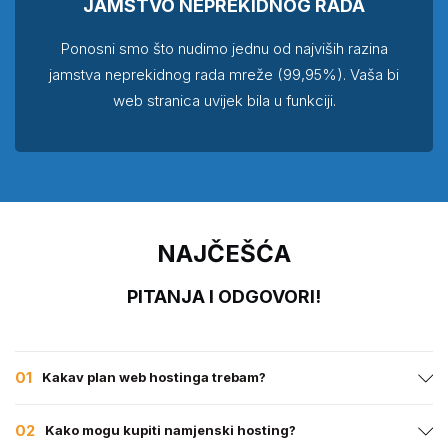
JAMSTVO NEPREKIDNOG RADA
Ponosni smo što nudimo jednu od najviših razina
jamstva neprekidnog rada mreže (99,95%). Vaša bi
web stranica uvijek bila u funkciji.
NAJČEŠĆA
PITANJA I ODGOVORI!
01
Kakav plan web hostinga trebam?
02
Kako mogu kupiti namjenski hosting?