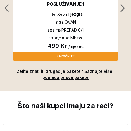
POSLUŽIVANJE 1
1 jezgra
Intel Xeon
OVAN
8 GB
PREPAD 0/1
2X2 TB
Mbit/s
1000/1000
499 Kr
/mjesec
ZAPOČNITE
Želite znati ili drugačije pakete?
Saznajte više i
pogledajte sve pakete
Što naši
kupci
imaju za reći?