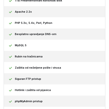
1TB Predmemorirani korisnički disk
Apache 2.2x
PHP 5.3x, 5.4x, Perl, Python
Besplatno upravljanje DNS-om
MySQL 5
Rubin na tračnicama
Zaštita od neželjene pošte i virusa
Siguran FTP pristup
Hotlink i zaštita od pijavica
phpMyAdmin pristup