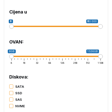
Cijena u ₹
₹0
₹50 000
OVAN:
8GB
1 536GB
8
16
32
64
128
256
512
1 536
Diskova:
SATA
SSD
SAS
NVME