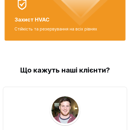
Захист HVAC
Стійкість та резервування
на всіх рівнях
Що кажуть наші
клієнти
?