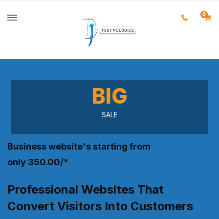
0
BIG
SALE
Business website's starting from
only ₹350.00/*
Professional Websites That
Convert Visitors Into Customers