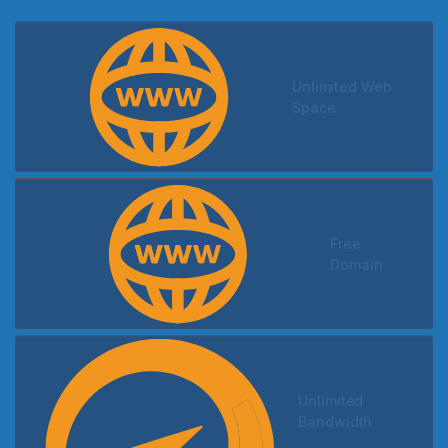
Unlimited Web
Space
Free
Domain
Unlimited
Bandwidth