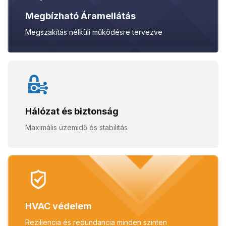
Megbízható Áramellátás
Megszakítás nélküli
működésre tervezve
Hálózat és biztonság
Maximális üzemidő és
stabilitás
HVAC védelem
Reziliencia és redundancia
minden szinten