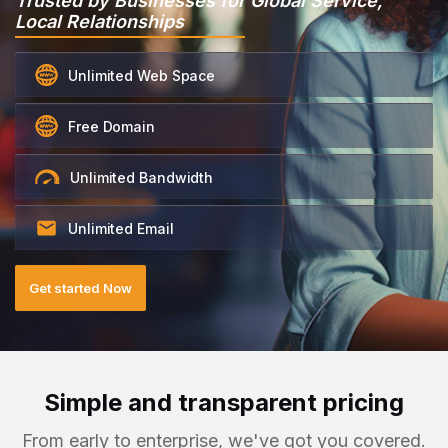
Trusted by Businesses for Global Service,
Local Relationships
Unlimited Web Space
Free Domain
Unlimited Bandwidth
Unlimited Email
Get started Now
Simple and transparent pricing
From early to enterprise, we've got you covered.