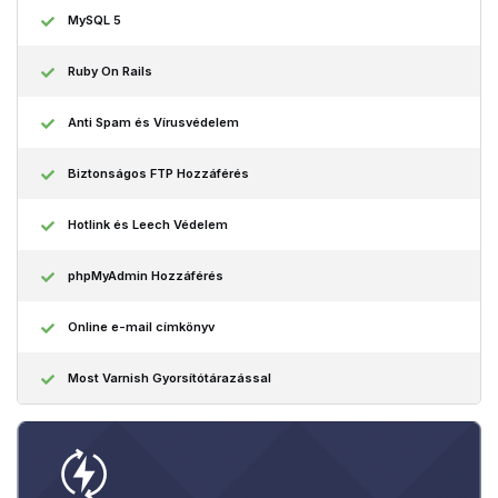
MySQL 5
Ruby On Rails
Anti Spam és Vírusvédelem
Biztonságos FTP Hozzáférés
Hotlink és Leech Védelem
phpMyAdmin Hozzáférés
Online e-mail címkönyv
Most Varnish Gyorsítótárazással