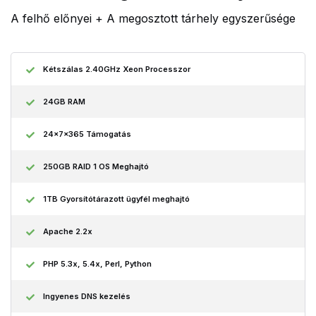
A felhő előnyei + A megosztott tárhely egyszerűsége
Kétszálas 2.40GHz Xeon Processzor
24GB RAM
24x7x365 Támogatás
250GB RAID 1 OS Meghajtó
1TB Gyorsítótárazott ügyfél meghajtó
Apache 2.2x
PHP 5.3x, 5.4x, Perl, Python
Ingyenes DNS kezelés