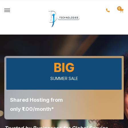
0
BIG
SUMMER SALE
Shared Hosting from
only ₹1.00/month*