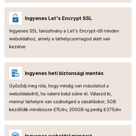
Ingyenes Let's Encrypt SSL
Ingyenes SSL tanúsítvány a Let's Encrypt-től minden
weboldalhoz, amely a tárhelycsomagod alatt van
kezelve
Ingyenes heti biztonsági mentés
Győződj meg róla, hogy mindig van másolatod a
weboldaladról, ha valami balul sülne el. Válaszd ki,
mennyi tárhelyre van szükséged a vásárláskor, 5GB
kezdődik mindössze £15/év, 200GB-ig pedig £375/év
Ingyenes weboldal migráció