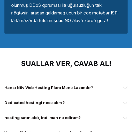
olunmuş DDoS qoruması ilə uğursuzluğun tək
nöqtəsini aradan qaldırmaq üçün bir çox mötəbər ISP-
lərlə nəzərdə tutulmuşdur. NO əlavə xərcə görə!
SUALLAR VER, CAVAB AL!
Hansı Növ Web Hosting Planı Mənə Lazımdır?
Dedicated hostingi necə alım ?
hosting satın aldı, indi mən nə edirəm?