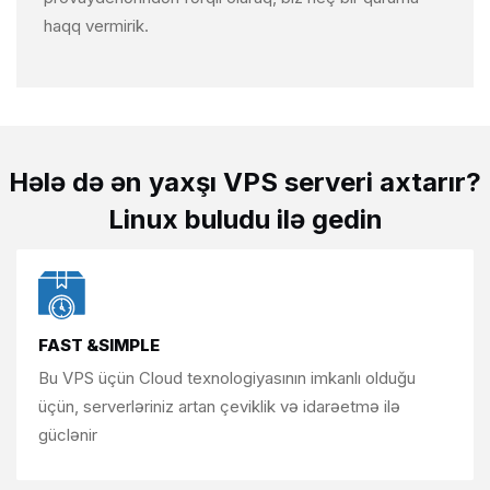
haqq vermirik.
Hələ də
ən yaxşı VPS serveri axtarır?
Linux buludu ilə gedin
FAST &SIMPLE
Bu VPS üçün Cloud texnologiyasının imkanlı
olduğu
üçün, serverləriniz
artan çeviklik və idarəetmə ilə
güclənir