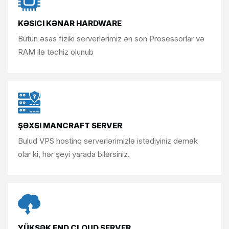
KƏSICI KƏNAR HARDWARE
Bütün əsas fiziki serverlərimiz
ən son Prosessorlar və
RAM ilə təchiz olunub
ŞƏXSI MANCRAFT SERVER
Bulud VPS hostinq serverlərimizlə
istədiyiniz demək
olar ki, hər şeyi yarada bilərsiniz.
YÜKSƏK END CLOUD SERVER