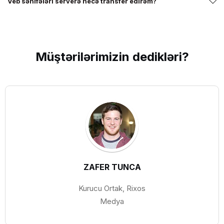
Veb səhifələri serverə necə transfer edirəm?
Müştərilərimizin
dedikləri?
ZAFER TUNCA
Kurucu Ortak, Rixos
Medya