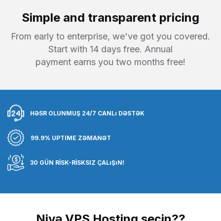
Simple and transparent pricing
From early to enterprise, we've got you covered.
Start with 14 days free. Annual
payment earns you two months free!
HƏSR OLUNMUŞ 24/7 CANLı DƏSTƏK
99.9% UPTIME ZƏMANƏT
30 GÜN RİSK-RİSKSIZ ÇALıŞıN!
Niyə VPS Hosting seçin??