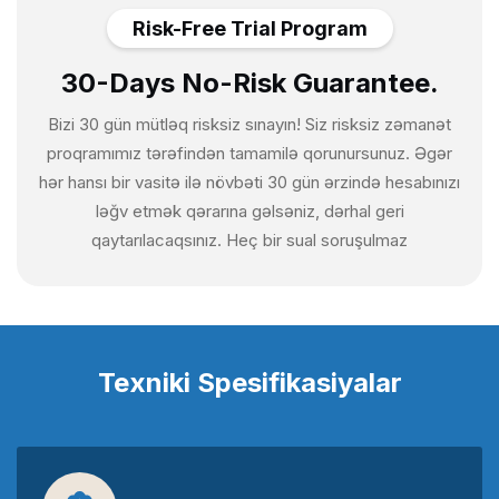
Risk-Free Trial Program
30-Days No-Risk Guarantee.
Bizi 30 gün mütləq risksiz sınayın! Siz risksiz zəmanət
proqramımız tərəfindən tamamilə qorunursunuz. Əgər
hər hansı bir vasitə ilə növbəti 30 gün ərzində hesabınızı
ləğv etmək qərarına gəlsəniz, dərhal geri
qaytarılacaqsınız. Heç bir sual soruşulmaz
Texniki Spesifikasiyalar