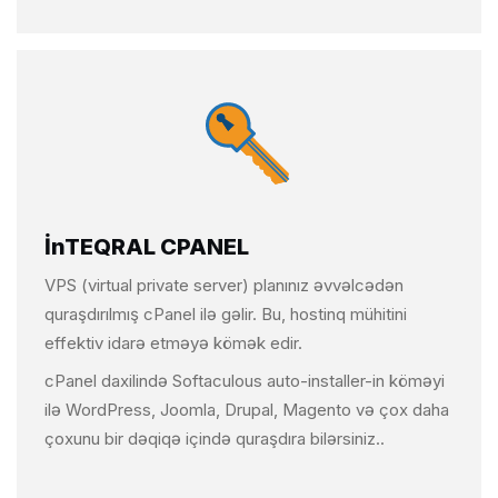
İnTEQRAL CPANEL
VPS (virtual private server) planınız əvvəlcədən
quraşdırılmış cPanel ilə gəlir. Bu, hostinq mühitini
effektiv idarə etməyə kömək edir.
cPanel daxilində Softaculous auto-installer-in köməyi
ilə WordPress, Joomla, Drupal, Magento və çox daha
çoxunu bir dəqiqə içində quraşdıra bilərsiniz..