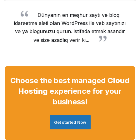
Dünyanın ən məşhur saytı və bloq
idarəetmə aləti olan WordPress ilə veb saytınızı
və ya blogunuzu qurun. istifadə etmək asandır
və sizə azadlıq verir ki...
Choose the best managed
Cloud
Hosting
experience for your
business!
Get started Now