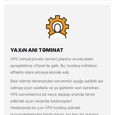
YAXıN ANI TƏMINAT
VPS (virtual private server) planınız əvvəlcədən
quraşdırılmış cPanel ilə gəlir. Bu, hostinq mühitinizi
effektiv idarə etməyə kömək edir.
Bəzi xidmət təminatçıları serverinizi ayağa qaldırıb işə
salmaq üçün saatlarla və ya günlərlə vaxt ayırarkən.
VPS serverlərimiz bir neçə dəqiqə ərzində təmin
edilmək üçün nəzərdə tutulmuşdur!
Hindistanda bir çox VPS hostinq xidməti
provayderlərindən fərqli olaraq, biz heç bir quruma