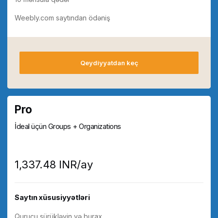
Weebly.com saytından ödəniş
Qeydiyyatdan keç
Pro
İdeal üçün Groups + Organizations
₹1,337.48 INR/ay
Saytın xüsusiyyətləri
Qurucu sürükləyin və burax