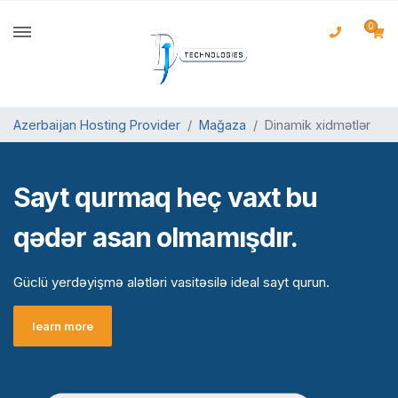
0
Azerbaijan Hosting Provider
Mağaza
Dinamik xidmətlər
Sayt qurmaq heç vaxt bu
qədər asan olmamışdır.
Güclü yerdəyişmə alətləri vasitəsilə ideal sayt qurun.
learn more