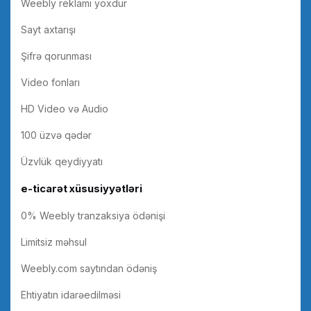
Weebly reklamı yoxdur
Sayt axtarışı
Şifrə qorunması
Video fonları
HD Video və Audio
100 üzvə qədər
Üzvlük qeydiyyatı
e-ticarət xüsusiyyətləri
0% Weebly tranzaksiya ödənişi
Limitsiz məhsul
Weebly.com saytından ödəniş
Ehtiyatın idarəedilməsi