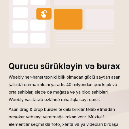
Qurucu sürükləyin və burax
Weebly hər-hansı texniki bilik olmadan güclü saytları asan
şəkildə qurma imkanı yaradır. 40 milyondan çox kiçik və
orta sahiblar, eləcə də mağaza və ya bloq sahibləri
Weebly vasitəsilə özlərinə rahatlıqla sayt qurur.
Asan drag & drop builder texniki biliklər tələb etmədən
peşəkar vebsayt yaratmağa imkan verir. Müxtəlif
elementlər seçməklə foto, xəritə və ya videoları birbaşa