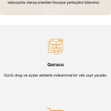
vebsaytda olaraq istənilən hissəyə yerləşdirə bilərsiniz.
Qurucu
Güclü drag və açılan alətlərlə mükəmməl bir veb sayt yaradın.