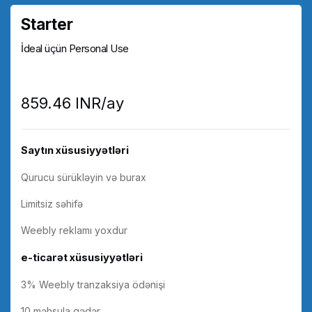
Starter
İdeal üçün Personal Use
₹859.46 INR/ay
Saytın xüsusiyyətləri
Qurucu sürükləyin və burax
Limitsiz səhifə
Weebly reklamı yoxdur
e-ticarət xüsusiyyətləri
3% Weebly tranzaksiya ödənişi
10 məhsula qədər