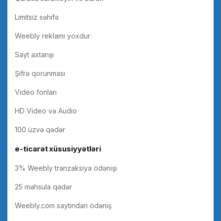
Limitsiz səhifə
Weebly reklamı yoxdur
Sayt axtarışı
Şifrə qorunması
Video fonları
HD Video və Audio
100 üzvə qədər
e-ticarət xüsusiyyətləri
3% Weebly tranzaksiya ödənişi
25 məhsula qədər
Weebly.com saytından ödəniş