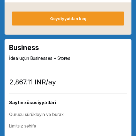
Qeydiyyatdan keç
Business
İdeal üçün Businesses + Stores
₹2,867.11 INR/ay
Saytın xüsusiyyətləri
Qurucu sürükləyin və burax
Limitsiz səhifə