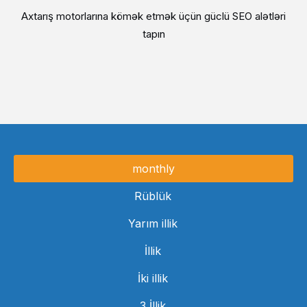
Axtarış motorlarına kömək etmək üçün güclü SEO alətləri
tapın
monthly
Rüblük
Yarım illik
İllik
İki illik
3 İllik