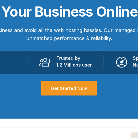
e
Your Business
Online
iness and avoid all the web hosting hassles. Our managed 
unmatched performance & reliability.
Trusted by
Sp
1.2 Millions user
No
Get Started Now