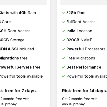
Starts with
4Gb
Ram
32
Gb
Ram
4
Core
Full
Root Access
SSH
Root Access
India
Location
40GB
Storage
320GB
NVME
CDN & SSl
included
Powerful
Processors
Migrations
free
Free
Migrations
Powerful Servers
free
Best Performance
Powerful
tools
available
Powerful
tools
availa
sk-free for 7 days.
Risk-free for 14 days.
 2 months free with
Get 2 months free with
ual prepay.
annual prepay.