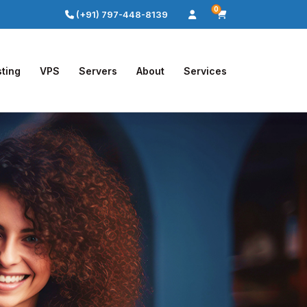
0
(+91) 797-448-8139
ting
VPS
Servers
About
Services