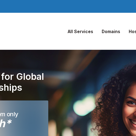
All Services
Domains
Hos
for Global
nships
om only
h*