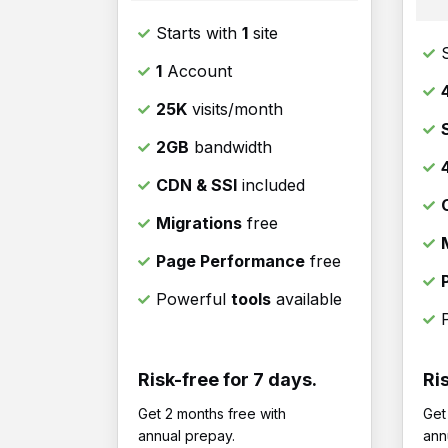
Starts with
1
site
1
Account
25K
visits/month
2GB
bandwidth
CDN & SSl
included
Migrations
free
Page Performance
free
Powerful
tools
available
Risk-free for 7 days.
Ri
Get 2 months free with
Get
annual prepay.
ann