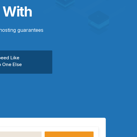
 With
hosting guarantees
eed Like
 One Else