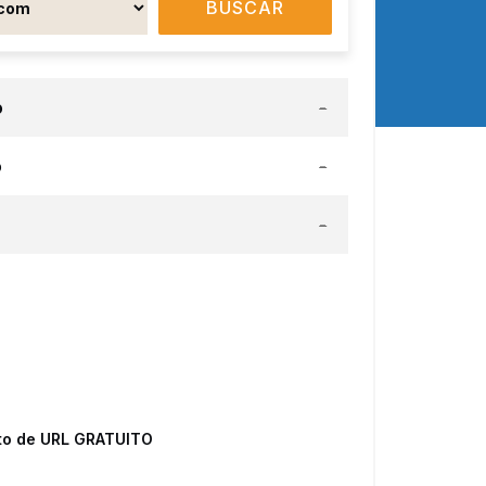
BUSCAR
o
-
o
-
-
to de URL GRATUITO