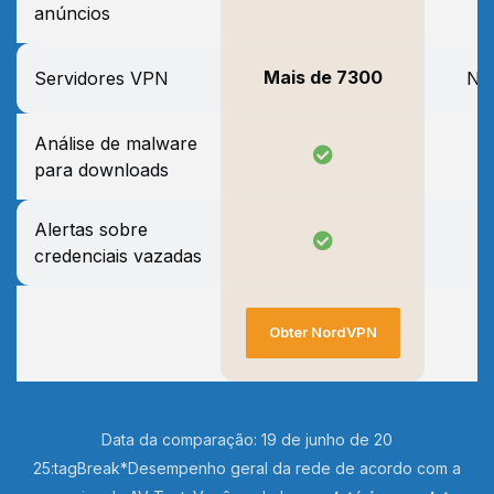
anúncios
Mais de 7300
Servidores VPN
Nã
Análise de malware
para downloads
Alertas sobre
credenciais vazadas
Obter NordVPN
Data da comparação: 19 de junho de 20
25:tagBreak*Desempenho geral da rede de acordo com a