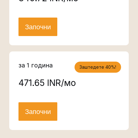
Започни
за 1 година
Заштедете 40%!
₹471.65 INR/мо
Започни