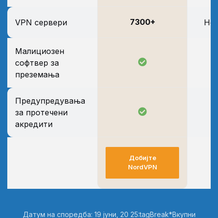
7300+
VPN сервери
Не 
Малициозен
софтвер за
преземања
Предупредувања
за протечени
акредити
Добијте
NordVPN
Датум на споредба: 19 јуни, 20 25:tagBreak*Вкупни