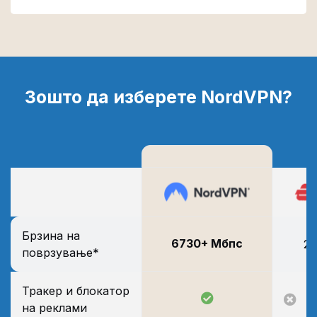
Зошто да изберете NordVPN?
Брзина на
6730+ Мбпс
2
поврзување*
Тракер и блокатор
на реклами