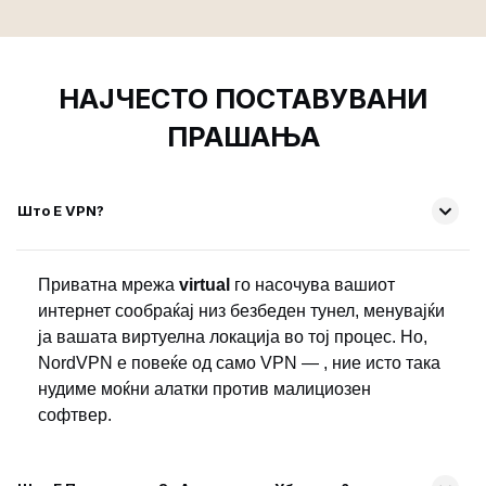
НАЈЧЕСТО ПОСТАВУВАНИ
ПРАШАЊА
Што Е VPN?
Приватна мрежа
virtual
го насочува вашиот
интернет сообраќај низ безбеден тунел, менувајќи
ја вашата виртуелна локација во тој процес. Но,
NordVPN е повеќе од само VPN — , ние исто така
нудиме моќни алатки против малициозен
софтвер.