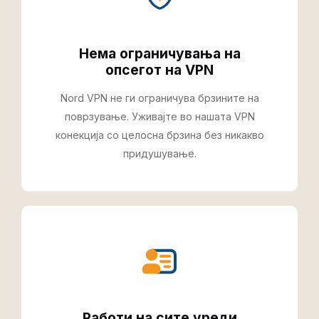
Нема ограничувања на
опсегот на VPN
Nord VPN не ги ограничува брзините на
поврзување. Уживајте во нашата VPN
конекција со целосна брзина без никакво
придушување.
Работи на сите уреди