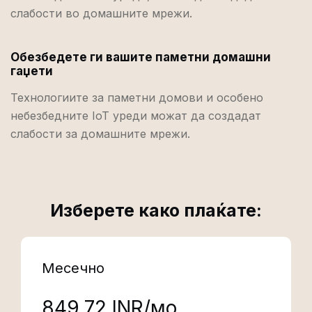
слабости во домашните мрежи.
Обезбедете ги вашите паметни домашни
гаџети
Технологиите за паметни домови и особено
небезбедните IoT уреди можат да создадат
слабости за домашните мрежи.
Изберете како плаќате:
Месечно
₹849.72 INR/мо