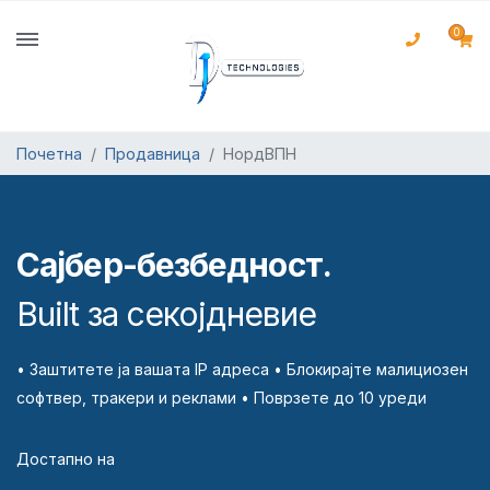
0
Почетна
Продавница
НордВПН
Сајбер-безбедност.
Built за секојдневие
• Заштитете ја вашата IP адреса
• Блокирајте малициозен
софтвер, тракери и реклами
• Поврзете до 10 уреди
Достапно на