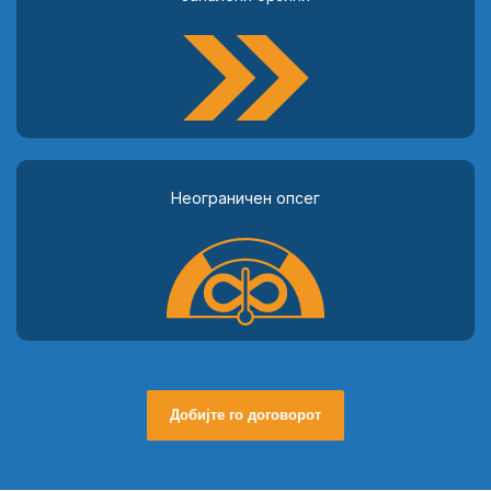
Неограничен опсег
Добијте го договорот