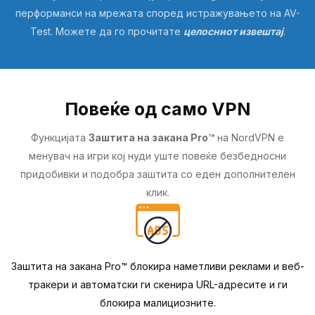
перформанси на мрежата според истражувањето на AV-
Test. Можете да го прочитате
целосниот извештај
.
Повеќе од само VPN
Функцијата
Заштита на закана Pro™
на NordVPN е
менувач на игри кој нуди уште повеќе безбедносни
придобивки и подобра заштита со еден дополнителен
клик.
Заштита на закана Pro™ блокира наметливи реклами и веб-
тракери и автоматски ги скенира URL-адресите и ги
блокира малициозните.