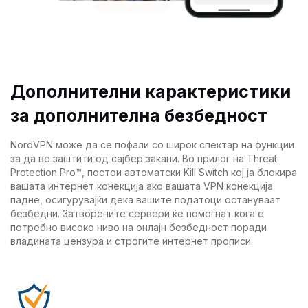
Дополнителни карактеристики
за дополнителна безбедност
NordVPN може да се пофали со широк спектар на функции
за да ве заштити од сајбер закани. Во прилог на Threat
Protection Pro™, постои автоматски Kill Switch кој ја блокира
вашата интернет конекција ако вашата VPN конекција
падне, осигурувајќи дека вашите податоци остануваат
безбедни. Затворените сервери ќе помогнат кога е
потребно високо ниво на онлајн безбедност поради
владината цензура и строгите интернет прописи.