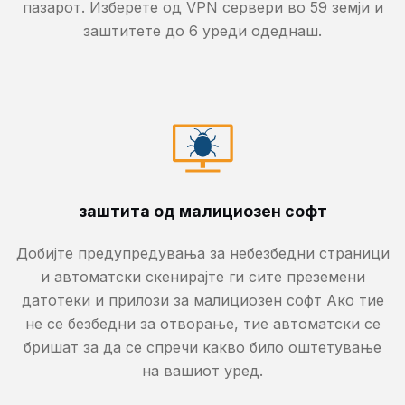
пазарот. Изберете од VPN сервери во 59 земји и
заштитете до 6 уреди одеднаш.
заштита од малициозен софт
Добијте предупредувања за небезбедни страници
и автоматски скенирајте ги сите преземени
датотеки и прилози за малициозен софт Ако тие
не се безбедни за отворање, тие автоматски се
бришат за да се спречи какво било оштетување
на вашиот уред.