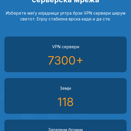
Изберете меѓу илјадници ултра брзи VPN сервери ширум
светот.
Enjoy стабилна врска каде и да сте.
VPN сервери
7300+
Земји
118
Запалени брзини