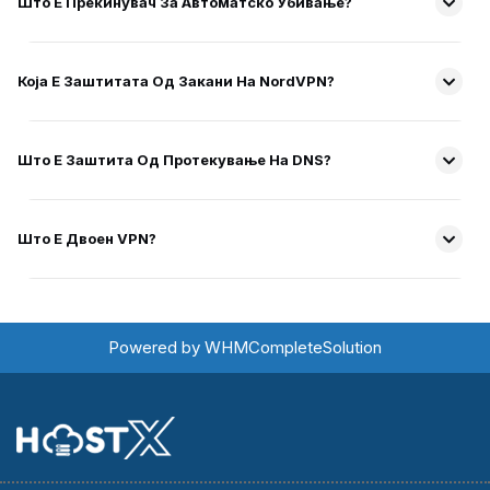
Што Е Прекинувач За Автоматско Убивање?
Која Е Заштитата Од Закани На NordVPN?
Што Е Заштита Од Протекување На DNS?
Што Е Двоен VPN?
Powered by
WHMCompleteSolution