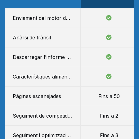
Enviament del motor de cerca
Anàlisi de trànsit
Descarregar l'informe SEO com a PDF
(Veure Exemp
Característiques alimentades per IA: Generació automàtica de títol i descripció meta
Pàgines escanejades
Fins a 50
Seguiment de competidors
Fins a 2
Seguiment i optimització de paraules clau
Fins a 3