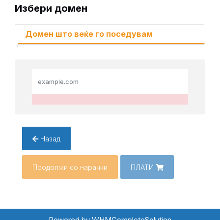
Избери домен
Домен што веќе го поседувам
Назад
Продолжи со нарачки
ПЛАТИ
Powered by
WHMCompleteSolution