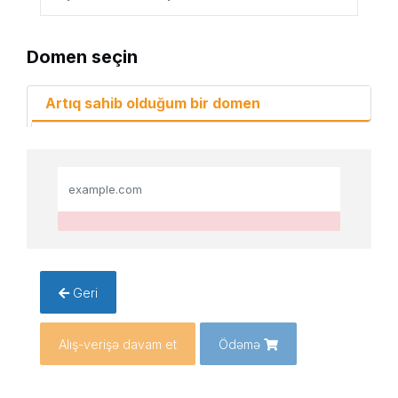
Domen seçin
Artıq sahib olduğum bir domen
Geri
Alış-verişə davam et
Ödəmə